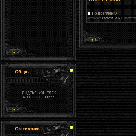
Прикрепления:
Категория:
Новости Зоны
|
Просмотро
Общак
ЯНДЕКС-КОШЕЛЁК
410011238938277
Статистика